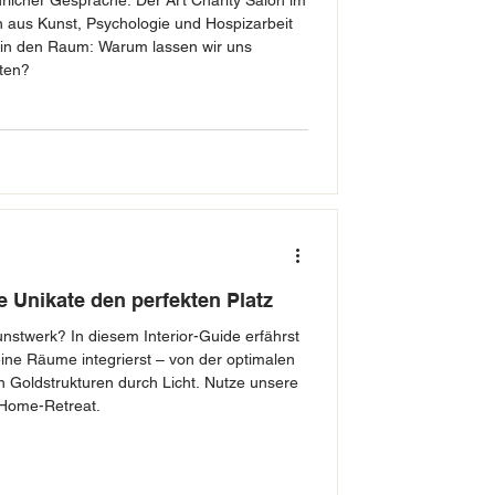
rlicher Gespräche: Der Art Charity Salon im
n aus Kunst, Psychologie und Hospizarbeit
 in den Raum: Warum lassen wir uns
lten?
 Unikate den perfekten Platz
Kunstwerk? In diesem Interior-Guide erfährst
deine Räume integrierst – von der optimalen
 Goldstrukturen durch Licht. Nutze unsere
s Home-Retreat.