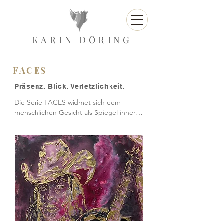
KARIN DÖRING
FACES
Präsenz. Blick. Verletzlichkeit.
Die Serie FACES widmet sich dem 
menschlichen Gesicht als Spiegel innerer 
Zustände. Im Mittelpunkt stehen 
überwiegend weibliche Figuren, deren 
Präsenz sich zwischen Stärke, 
Verletzlichkeit und stiller Widerstandskraft 
bewegt.

Mich interessiert dabei weniger das 
perfekte Porträt als das, was unter der 
Oberfläche spürbar wird: Spannung, 
Unsicherheit, Haltung, Erinnerung oder 