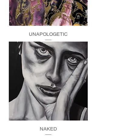
emotionale Brüche.

Die Figuren erscheinen direkt und 
nahbar, gleichzeitig bleiben sie offen und 
nicht vollständig greifbar. Gerade in 
UNAPOLOGETIC
dieser Ambivalenz entsteht für mich die 
eigentliche Kraft der Arbeiten.

FACES versteht sich nicht als klassische 
Porträtserie, sondern als 
Auseinandersetzung mit Wahrnehmung, 
Identität und dem Blick auf den 
Menschen selbst.

Die Werke laden dazu ein, genauer 
hinzusehen und sich auf die leisen 
Zwischentöne einzulassen, die oft mehr 
erzählen als das Offensichtliche.
NAKED