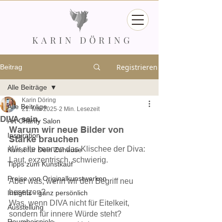
KARIN DÖRING
Registrieren
Beitrag
Alle Beiträge
Karin Döring
Alle Beiträge
21. Mai 2025
2 Min. Lesezeit
DIVA sein.
Art Charity Salon
Warum wir neue Bilder von 
Inspiration
Stärke brauchen
Wir alle kennen das Klischee der Diva: 
Kunst für Dein Zuhause
Laut, exzentrisch, schwierig. 
Tipps zum Kunstkauf
Preise von Originalkunstwerken
Aber was, wenn wir den Begriff neu 
besetzen? 
Insights - ganz persönlich
Was, wenn DIVA nicht für Eitelkeit, 
Ausstellung
sondern für innere Würde steht? 
Raumbeispiele