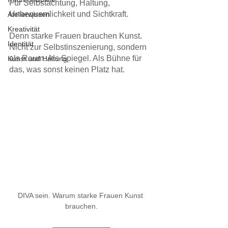
Für Selbstachtung, Haltung, 
Unbequemlichkeit und Sichtkraft.
Atelierwissen
Kreativität
Denn starke Frauen brauchen Kunst. 
Identität
Nicht zur Selbstinszenierung, sondern 
als Raum. Als Spiegel. Als Bühne für 
Kunst und Haltung
das, was sonst keinen Platz hat.
DIVA sein. Warum starke Frauen Kunst 
brauchen.