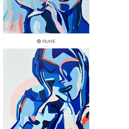
🔴 RUHE