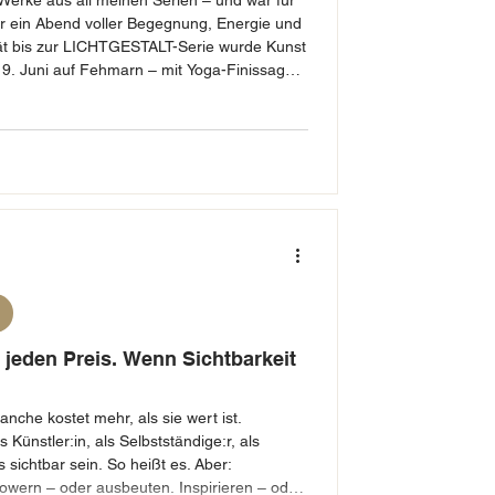
t Werke aus all meinen Serien – und war für
r ein Abend voller Begegnung, Energie und
trät bis zur LICHTGESTALT-Serie wurde Kunst
s 9. Juni auf Fehmarn – mit Yoga-Finissage
 jeden Preis. Wenn Sichtbarkeit
anche kostet mehr, als sie wert ist.
 Künstler:in, als Selbstständige:r, als
htbar sein. So heißt es. Aber:
mpowern – oder ausbeuten. Inspirieren – oder