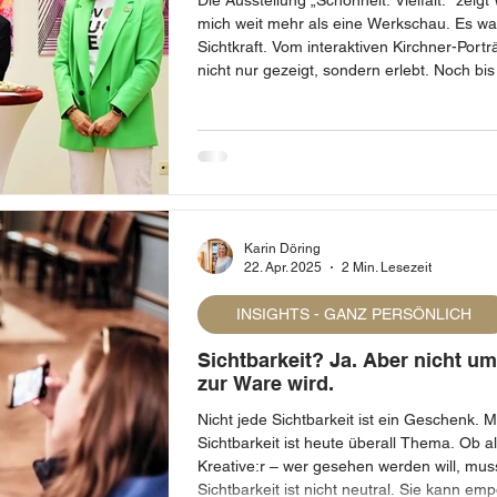
Die Ausstellung „Schönheit. Vielfalt.“ zeig
mich weit mehr als eine Werkschau. Es wa
Sichtkraft. Vom interaktiven Kirchner-Por
nicht nur gezeigt, sondern erlebt. Noch bi
am Pfingstmontag.
Karin Döring
22. Apr. 2025
2 Min. Lesezeit
INSIGHTS - GANZ PERSÖNLICH
Sichtbarkeit? Ja. Aber nicht um
zur Ware wird.
Nicht jede Sichtbarkeit ist ein Geschenk. M
Sichtbarkeit ist heute überall Thema. Ob als
Kreative:r – wer gesehen werden will, muss sic
Sichtbarkeit ist nicht neutral. Sie kann e