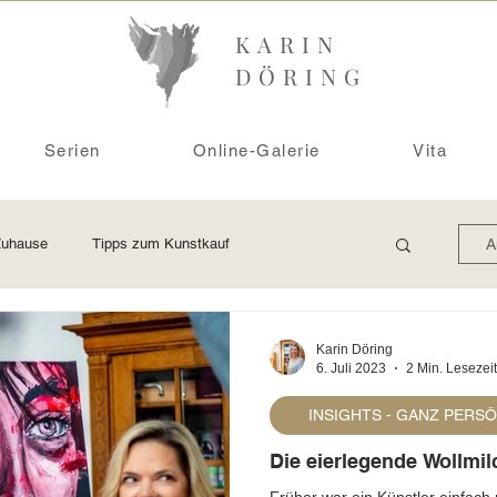
KARIN
DÖRING
Serien
Online-Galerie
Vita
Zuhause
Tipps zum Kunstkauf
A
Ausstellung
Raumbeispiele
Atelierwissen
Karin Döring
6. Juli 2023
2 Min. Lesezeit
INSIGHTS - GANZ PERS
Die eierlegende Wollmil