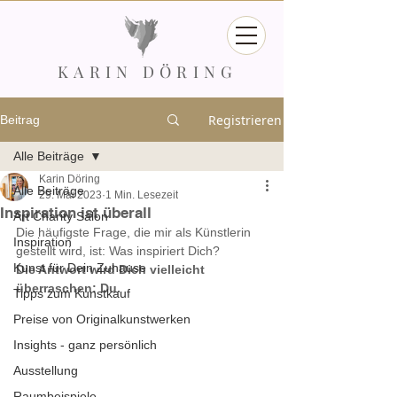
KARIN DÖRING
Registrieren
Beitrag
Alle Beiträge
Karin Döring
Alle Beiträge
29. Mai 2023
1 Min. Lesezeit
Inspiration ist überall
Art Charity Salon
Die häufigste Frage, die mir als Künstlerin 
Inspiration
gestellt wird, ist: Was inspiriert Dich?
Kunst für Dein Zuhause
Die Antwort wird Dich vielleicht 
überraschen: Du.
Tipps zum Kunstkauf
Preise von Originalkunstwerken
Insights - ganz persönlich
Ausstellung
Raumbeispiele