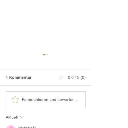
1 Kommentar
0.0 / 5 (0)
Ich bin eine Frau und
Weiblich, wild 
Kommentieren und bewerten...
mag das Wort
sichtbar. Waru
Feminismus nicht.
neue Bilder br
Aktuell
lojobakic43