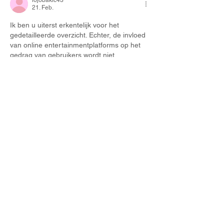
21. Feb.
Ik ben u uiterst erkentelijk voor het 
gedetailleerde overzicht. Echter, de invloed 
van online entertainmentplatforms op het 
gedrag van gebruikers wordt niet 
diepgaand bestudeerd. Op de website is 
nadere informatie over dit onderwerp 
beschikbaar. Het artikel zou kunnen 
profiteren van een grondiger inzicht in de 
uitdagingen binnen de sector.
Gefällt mir
Antworten