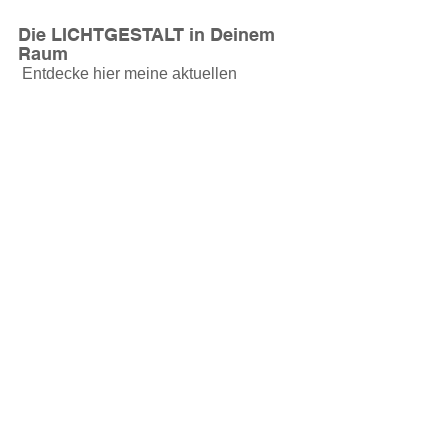
Die LICHTGESTALT in Deinem 
Raum
 Entdecke hier meine aktuellen 
Originale und limitierte Editionen.
👉 
Serie LICHTGESTALT - die 
Original Kunstwerke
👉 
Edition LICHTGESTALT - die Fine 
Art Prints
Tags:
Yoga Kunst
Kunst für Wohnräume
spirituelle Kunst
Kunst mit Energie
Kunst für Yogastudios