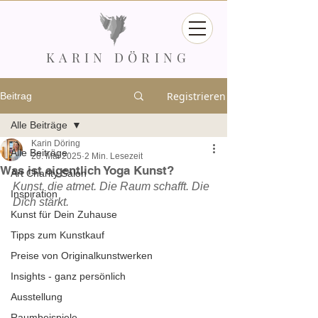
KARIN DÖRING
Registrieren
Beitrag
Alle Beiträge
Karin Döring
Alle Beiträge
20. Mai 2025
2 Min. Lesezeit
Was ist eigentlich Yoga Kunst?
Art Charity Salon
Kunst, die atmet. Die Raum schafft. Die 
Inspiration
Dich stärkt.
Kunst für Dein Zuhause
Tipps zum Kunstkauf
Preise von Originalkunstwerken
Insights - ganz persönlich
Ausstellung
Raumbeispiele