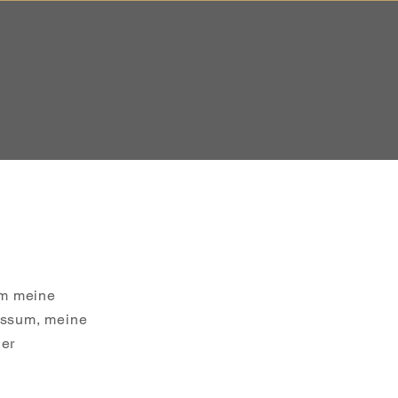
Anmelden
Kontakt
um meine
ressum, meine
der