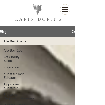
KARIN DÖRING
Blog
Alle Beiträge
Alle Beiträge
Art Charity
Salon
Inspiration
Kunst für Dein
Zuhause
Tipps zum
Kunstkauf
Preise von
Originalkunstwerken
Insights - ganz