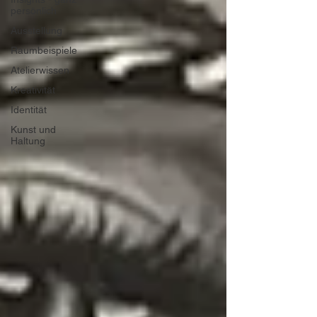
persönlich
Ausstellung
Raumbeispiele
Atelierwissen
Kreativität
Identität
Kunst und
Haltung