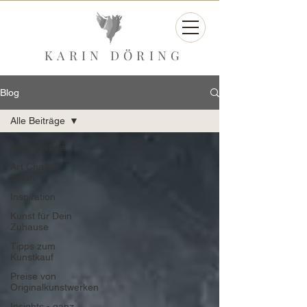
KARIN DÖRING
Blog
Alle Beiträge
Alle Beiträge
Art Charity
Salon
Inspiration
Kunst für Dein
Zuhause
Tipps zum
Kunstkauf
Preise von
Originalkunstwerken
Insights - ganz