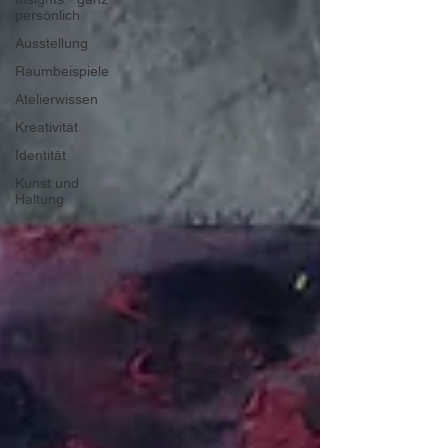
persönlich
Ausstellung
Raumbeispiele
Atelierwissen
Kreativität
Identität
Kunst und
Haltung