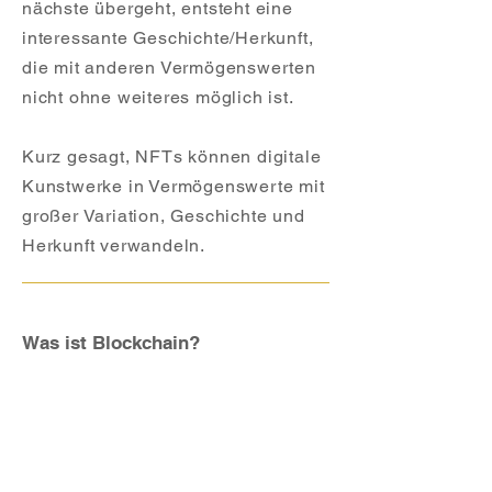
nächste übergeht, entsteht eine
interessante Geschichte/Herkunft,
die mit anderen Vermögenswerten
nicht ohne weiteres möglich ist.
Kurz gesagt, NFTs können digitale
Kunstwerke in Vermögenswerte mit
großer Variation, Geschichte und
Herkunft verwandeln.
Was ist Blockchain?
Blockchain ist in erster Linie eine
Technologie zum Speichern und
Übertragen von Informationen.
Diese Technologie bietet ein hohes